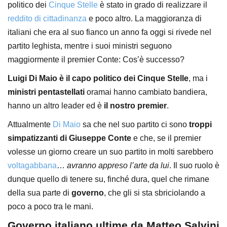
politico dei
Cinque Stelle
è stato in grado di realizzare il
reddito di cittadinanza
e poco altro. La maggioranza di
italiani che era al suo fianco un anno fa oggi si rivede nel
partito leghista, mentre i suoi ministri seguono
maggiormente il premier Conte: Cos’è successo?
Luigi Di Maio è il capo politico dei Cinque Stelle
, ma i
ministri pentastellati
oramai hanno cambiato bandiera,
hanno un altro leader ed è
il nostro premier
.
Attualmente
Di Maio
sa che nel suo partito ci sono
troppi
simpatizzanti di Giuseppe Conte
e che, se il premier
volesse un giorno creare un suo partito in molti sarebbero
voltagabbana
…
avranno appreso l’arte da lui
. Il suo ruolo è
dunque quello di tenere su, finché dura, quel che rimane
della sua parte di
governo
, che gli si sta sbriciolando a
poco a poco tra le mani.
Governo italiano ultime da Matteo Salvini