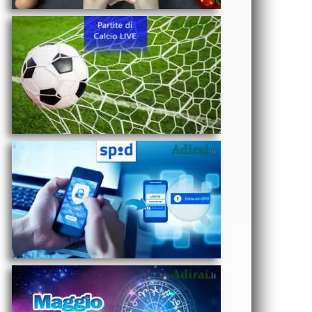
reale
- Come si fa lo
SPID: gestori
abilitati,
autenticazione,
accesso, a
cosa serve e
OROSCOPO
assistenza
- Oroscopo
del mese di
Maggio 2025
Amore,
Lavoro e
Salute segno
TECNOLOGIA
per segno
-
Abbonamento
Kindle