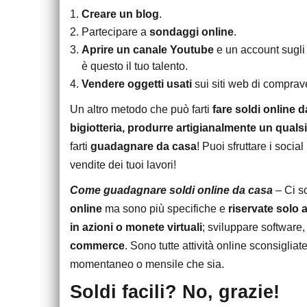
Creare un blog
.
Partecipare a
sondaggi online
.
Aprire un canale Youtube
e un account sugli a
è questo il tuo talento.
Vendere oggetti usati
sui siti web di compra
Un altro metodo che può farti
fare soldi online 
bigiotteria, produrre artigianalmente un qual
farti
guadagnare da casa
! Puoi sfruttare i socia
vendite dei tuoi lavori!
Come guadagnare soldi online da casa
– Ci s
online
ma sono più specifiche e
riservate solo a
in azioni o monete virtuali
; sviluppare software
commerce
. Sono tutte attività online sconsiglia
momentaneo o mensile che sia.
Soldi facili? No, grazie!