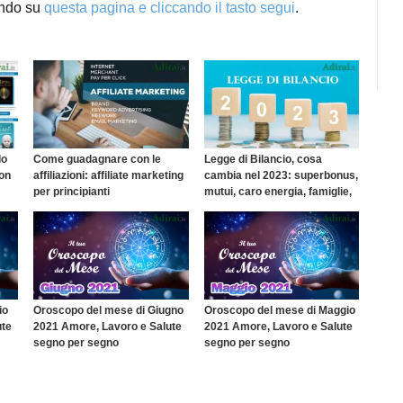
ando su
questa pagina e cliccando il tasto segui
.
do
Come guadagnare con le
Legge di Bilancio, cosa
con
affiliazioni: affiliate marketing
cambia nel 2023: superbonus,
per principianti
mutui, caro energia, famiglie,
lavoro e pensioni
io
Oroscopo del mese di Giugno
Oroscopo del mese di Maggio
ute
2021 Amore, Lavoro e Salute
2021 Amore, Lavoro e Salute
segno per segno
segno per segno