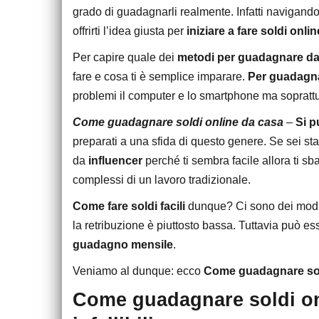
grado di guadagnarli realmente. Infatti navigand
offrirti l’idea giusta per
iniziare a fare soldi onlin
Per capire quale dei
metodi per guadagnare da
fare e cosa ti è semplice imparare.
Per guadagna
problemi il computer e lo smartphone ma sopratt
Come guadagnare soldi online da casa
–
Si p
preparati a una sfida di questo genere. Se sei stan
da
influencer
perché ti sembra facile allora ti sba
complessi di un lavoro tradizionale.
Come fare soldi facili
dunque? Ci sono dei modi
la retribuzione è piuttosto bassa. Tuttavia può es
guadagno mensile
.
Veniamo al dunque: ecco
Come guadagnare sol
Come guadagnare soldi on 