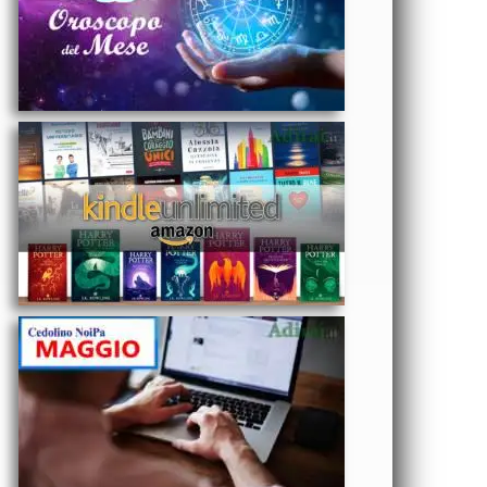
Unlimited
costo Amazon
e iscrizione
gratis
ECONOMIA
- NoiPa
cedolino
Maggio
2025 data
accredito
stipendi PA