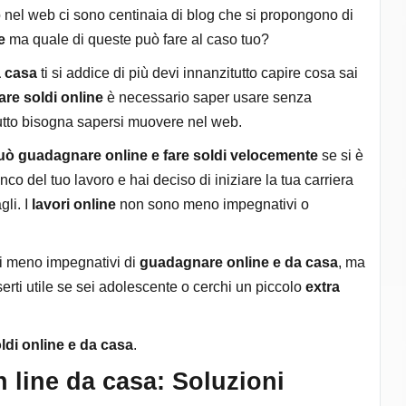
o nel web ci sono centinaia di blog che si propongono di
e
ma quale di queste può fare al caso tuo?
 casa
ti si addice di più devi innanzitutto capire cosa sai
re soldi online
è necessario saper usare senza
utto bisogna sapersi muovere nel web.
uò guadagnare online e fare soldi velocemente
se si è
co del tuo lavoro e hai deciso di iniziare la tua carriera
gli. I
lavori online
non sono meno impegnativi o
 meno impegnativi di
guadagnare online e da casa
, ma
serti utile se sei adolescente o cerchi un piccolo
extra
di online e da casa
.
line da casa: Soluzioni