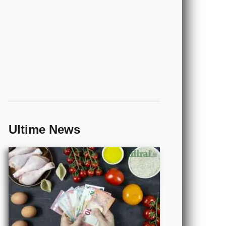
ECONOMIA
- Come si
può
risparmiare
sulla spesa
Ultime News
alimentare
CALCIO
- Partite
di oggi
orari e
risultati
in tempo
TECNOLOGIA