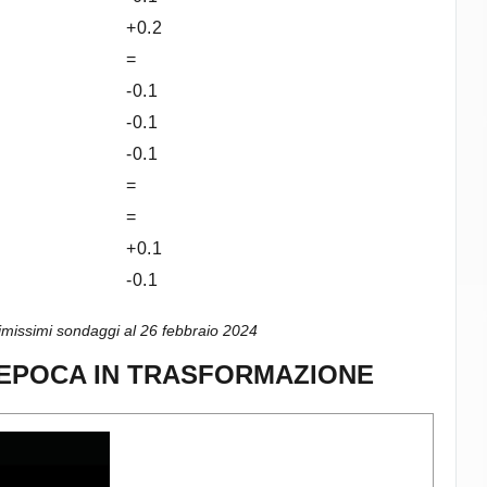
+0.2
=
-0.1
-0.1
-0.1
=
=
+0.1
-0.1
timissimi sondaggi al 26 febbraio 2024
UN’EPOCA IN TRASFORMAZIONE