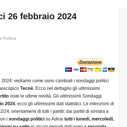
ci 26 febbraio 2024
 Politica
io 2024: vediamo come sono cambiati i sondaggi politici
demoscopico
Tecnè
. Ecco nel dettaglio gli ultimissimi
rtito
viste le ultime novità. Gli ultimissimi Sondaggi
io 2024
, ecco gli ultimissimi dati statistici. Le
intenzioni di
/24, orientamenti di tutti i partiti: dai partiti di sinistra a
con i
sondaggi politici
su Adirai
tutti i lunedì, mercoledì,
giorni su sette
in alcuni periodi dell’anno
a seconda