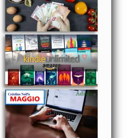
Unlimited
costo Amazon
e iscrizione
gratis
ECONOMIA
- NoiPa
cedolino
Maggio
2025 data
accredito
stipendi PA