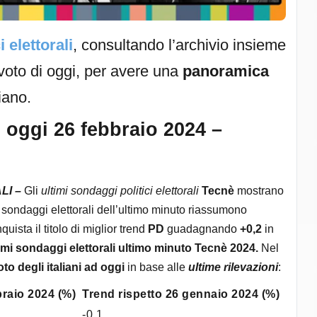
 elettorali
, consultando l’archivio insieme
i voto di oggi, per avere una
panoramica
iano.
i oggi 26 febbraio 2024 –
LI
–
Gli
ultimi sondaggi politici elettorali
Tecnè
mostrano
. I sondaggi elettorali dell’ultimo minuto riassumono
ista il titolo di miglior trend
PD
guadagnando
+0,2
in
imi sondaggi elettorali ultimo minuto Tecnè 2024.
Nel
oto degli italiani ad oggi
in base alle
ultime rilevazioni
:
braio 2024 (%)
Trend rispetto 26 gennaio 2024 (%)
-0.1