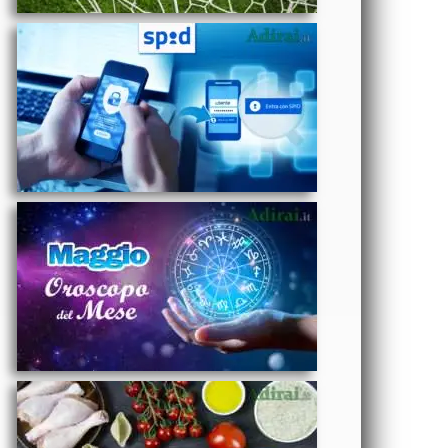
assistenza
- Oroscopo
del mese di
Maggio 2025
Amore,
Lavoro e
Salute segno
per segno
ECONOMIA
- Come si
può
risparmiare
sulla spesa
TECNOLOGIA
alimentare
-
Abbonamento
Kindle