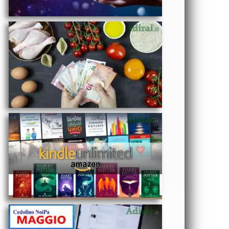
TECNOLOGIA
alimentare
-
Abbonamento
Kindle
Unlimited
costo Amazon
e iscrizione
gratis
ECONOMIA
- NoiPa
cedolino
Maggio
2025 data
accredito
stipendi PA