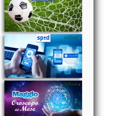
abilitati,
autenticazione,
accesso, a
cosa serve e
OROSCOPO
assistenza
- Oroscopo
del mese di
Maggio 2025
Amore,
Lavoro e
Salute segno
per segno
ECONOMIA
- Come si
può
risparmiare
sulla spesa