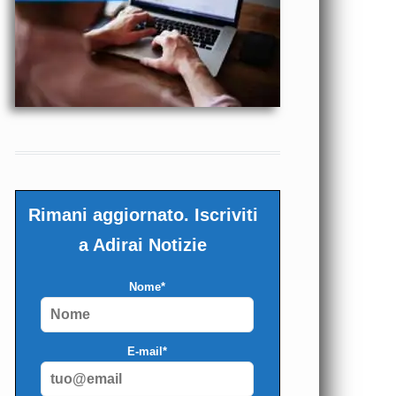
Rimani aggiornato. Iscriviti
a Adirai Notizie
Nome*
E-mail*