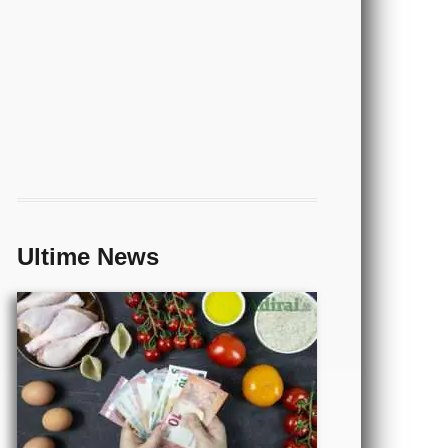
ECONOMIA
- Come si
può
risparmiare
sulla spesa
Ultime News
alimentare
CALCIO
- Partite
di oggi
orari e
risultati
in tempo
TECNOLOGIA