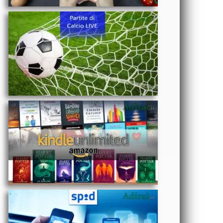
reale
-
Abbonamento
Kindle
Unlimited
costo Amazon
e iscrizione
TECNOLOGIA
gratis
- Come si fa lo
SPID: gestori
abilitati,
autenticazione,
accesso, a
cosa serve e
OROSCOPO
assistenza
- Oroscopo
del mese di
Maggio 2025