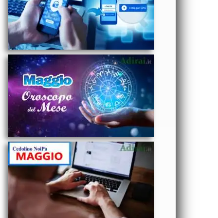
Amore,
Lavoro e
Salute segno
per segno
ECONOMIA
- NoiPa
cedolino
Maggio
2025 data
accredito
stipendi PA