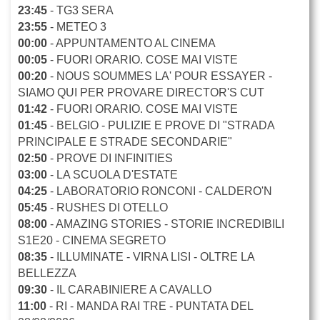
23:45
- TG3 SERA
23:55
- METEO 3
00:00
- APPUNTAMENTO AL CINEMA
00:05
- FUORI ORARIO. COSE MAI VISTE
00:20
- NOUS SOUMMES LA' POUR ESSAYER -
SIAMO QUI PER PROVARE DIRECTOR'S CUT
01:42
- FUORI ORARIO. COSE MAI VISTE
01:45
- BELGIO - PULIZIE E PROVE DI "STRADA
PRINCIPALE E STRADE SECONDARIE"
02:50
- PROVE DI INFINITIES
03:00
- LA SCUOLA D'ESTATE
04:25
- LABORATORIO RONCONI - CALDERO'N
05:45
- RUSHES DI OTELLO
08:00
- AMAZING STORIES - STORIE INCREDIBILI
S1E20 - CINEMA SEGRETO
08:35
- ILLUMINATE - VIRNA LISI - OLTRE LA
BELLEZZA
09:30
- IL CARABINIERE A CAVALLO
11:00
- RI - MANDA RAI TRE - PUNTATA DEL