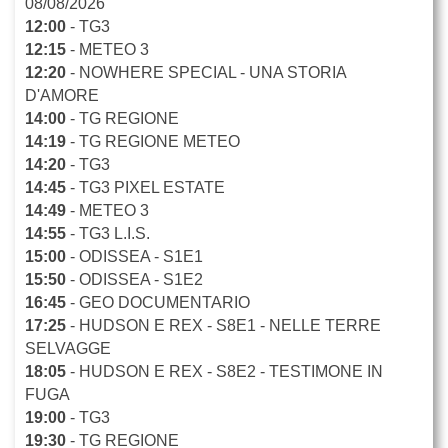
08/08/2026
12:00
- TG3
12:15
- METEO 3
12:20
- NOWHERE SPECIAL - UNA STORIA
D'AMORE
14:00
- TG REGIONE
14:19
- TG REGIONE METEO
14:20
- TG3
14:45
- TG3 PIXEL ESTATE
14:49
- METEO 3
14:55
- TG3 L.I.S.
15:00
- ODISSEA - S1E1
15:50
- ODISSEA - S1E2
16:45
- GEO DOCUMENTARIO
17:25
- HUDSON E REX - S8E1 - NELLE TERRE
SELVAGGE
18:05
- HUDSON E REX - S8E2 - TESTIMONE IN
FUGA
19:00
- TG3
19:30
- TG REGIONE