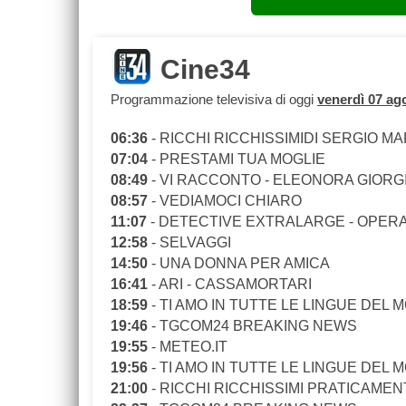
Cine34
Programmazione televisiva di oggi
venerdì 07 ag
06:36
- RICCHI RICCHISSIMIDI SERGIO M
07:04
- PRESTAMI TUA MOGLIE
08:49
- VI RACCONTO - ELEONORA GIORG
08:57
- VEDIAMOCI CHIARO
11:07
- DETECTIVE EXTRALARGE - OPER
12:58
- SELVAGGI
14:50
- UNA DONNA PER AMICA
16:41
- ARI - CASSAMORTARI
18:59
- TI AMO IN TUTTE LE LINGUE DEL
19:46
- TGCOM24 BREAKING NEWS
19:55
- METEO.IT
19:56
- TI AMO IN TUTTE LE LINGUE DEL
21:00
- RICCHI RICCHISSIMI PRATICAMEN