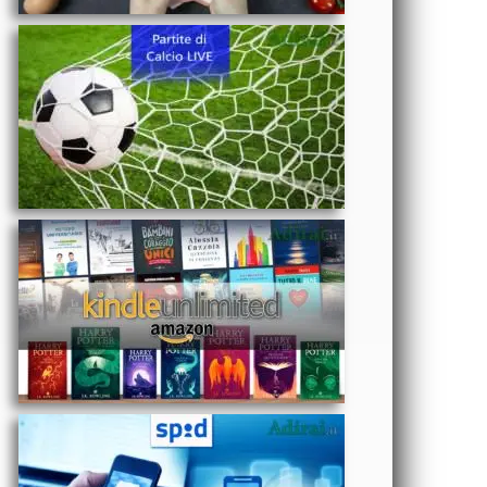
reale
-
Abbonamento
Kindle
Unlimited
costo Amazon
e iscrizione
TECNOLOGIA
gratis
- Come si fa lo
SPID: gestori
abilitati,
autenticazione,
accesso, a
cosa serve e
OROSCOPO
assistenza
- Oroscopo
del mese di
Maggio 2025