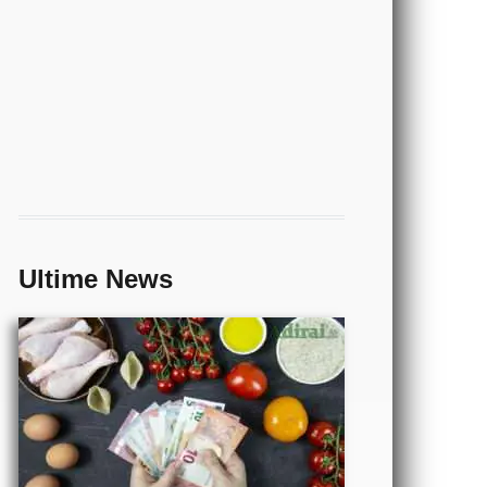
ECONOMIA
- Come si
può
risparmiare
sulla spesa
Ultime News
alimentare
CALCIO
- Partite
di oggi
orari e
risultati
in tempo
TECNOLOGIA