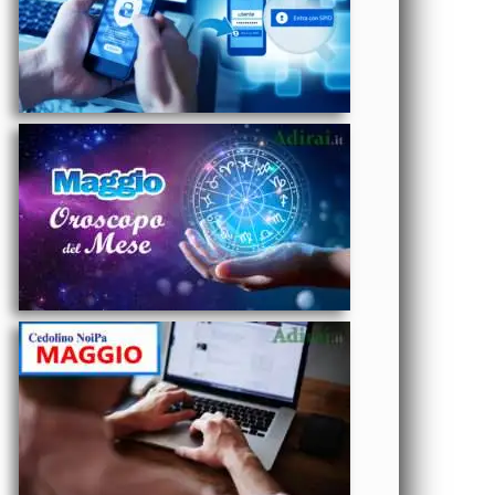
Amore,
Lavoro e
Salute segno
per segno
ECONOMIA
- NoiPa
cedolino
Maggio
2025 data
accredito
stipendi PA