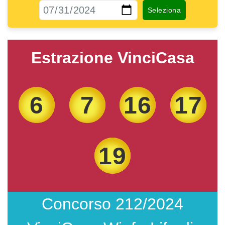
Estrazione VinciCasa
6
7
16
17
19
Concorso 212/2024