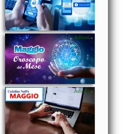
Amore,
Lavoro e
Salute segno
per segno
ECONOMIA
- NoiPa
cedolino
Maggio
2025 data
accredito
stipendi PA