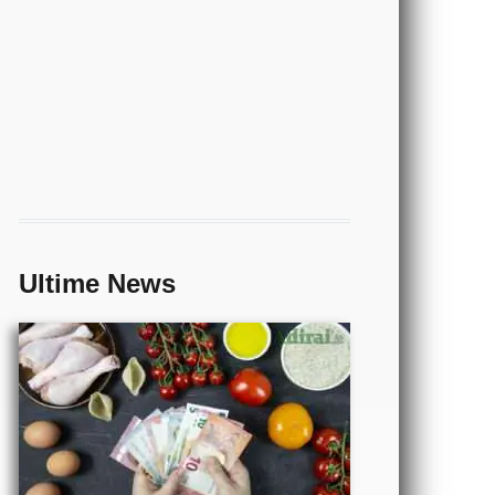
ECONOMIA
- Come si
può
risparmiare
sulla spesa
Ultime News
alimentare
CALCIO
- Partite
di oggi
orari e
risultati
in tempo
TECNOLOGIA