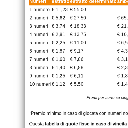
Numeri
estratto
estratto determinato
ambe
1 numero
€ 11,23
€ 55,00
–
2 numeri
€ 5,62
€ 27,50
€ 65
3 numeri
€ 3,74
€ 18,33
€ 21
4 numeri
€ 2,81
€ 13,75
€ 10
5 numeri
€ 2,25
€ 11,00
€ 6,
6 numeri
€ 1,87
€ 9,17
€ 4,
7 numeri
€ 1,60
€ 7,86
€ 3,
8 numeri
€ 1,40
€ 6,88
€ 2,
9 numeri
€ 1,25
€ 6,11
€ 1,
10 numeri
€ 1,12
€ 5,50
€ 1,
Premi per sorte su sin
*Premio minimo in caso di giocata con numeri no
Questa
tabella di quote fisse in caso di vinci