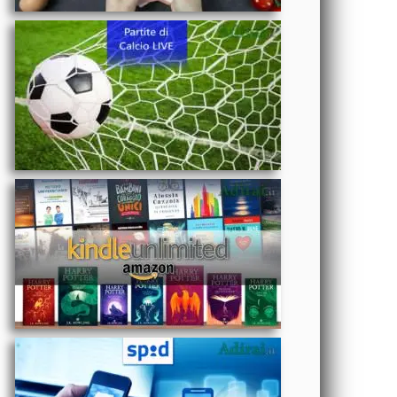
reale
-
Abbonamento
Kindle
Unlimited
costo Amazon
e iscrizione
TECNOLOGIA
gratis
- Come si fa lo
SPID: gestori
abilitati,
autenticazione,
accesso, a
cosa serve e
OROSCOPO
assistenza
- Oroscopo
del mese di
Maggio 2025