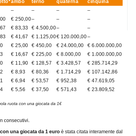
tto*
ambo
terno
quaterna
cinquina
–
–
–
–
,00
€ 250,00
–
–
–
,67
€ 83,33
€ 4.500,00
–
–
,83
€ 41,67
€ 1.125,00
€ 120.000,00
–
50
€ 25,00
€ 450,00
€ 24.000,00
€ 6.000.000,00
33
€ 16,67
€ 225,00
€ 8.000,00
€ 1.000.000,00
10
€ 11,90
€ 128,57
€ 3.428,57
€ 285.714,29
32
€ 8,93
€ 80,36
€ 1.714,29
€ 107.142,86
81
€ 6,94
€ 53,57
€ 952,38
€ 47.619,05
44
€ 5,56
€ 37,50
€ 571,43
€ 23.809,52
gola ruota con una giocata da 1€
n consecutivi.
ta con una giocata da 1 euro
è stata citata interamente dal