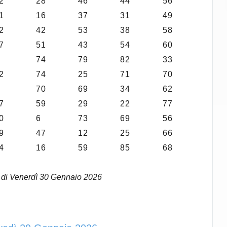
2
28
46
44
56
1
16
37
31
49
2
42
53
38
58
7
51
43
54
60
74
79
82
33
2
74
25
71
70
70
69
34
62
7
59
29
22
77
0
6
73
69
56
9
47
12
25
66
4
16
59
85
68
o di Venerdì 30 Gennaio 2026