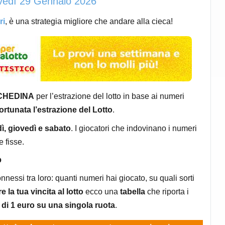
ovedì 29 Gennaio 2026
ri
, è una strategia migliore che andare alla cieca!
SCHEDINA
per l’estrazione del lotto in base ai numeri
ortunata l’estrazione del Lotto
.
ì, giovedì e sabato
. I giocatori che indovinano i numeri
e fisse.
o
onnessi tra loro: quanti numeri hai giocato, su quali sorti
e la tua vincita al lotto
ecco una
tabella
che riporta i
 di 1 euro su una singola ruota
.