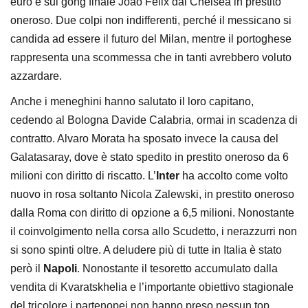
euro e sul gong finale Joao Felix dal Chelsea in prestito
oneroso. Due colpi non indifferenti, perché il messicano si
candida ad essere il futuro del Milan, mentre il portoghese
rappresenta una scommessa che in tanti avrebbero voluto
azzardare.
Anche i meneghini hanno salutato il loro capitano,
cedendo al Bologna Davide Calabria, ormai in scadenza di
contratto. Alvaro Morata ha sposato invece la causa del
Galatasaray, dove è stato spedito in prestito oneroso da 6
milioni con diritto di riscatto. L’
Inter
ha accolto come volto
nuovo in rosa soltanto Nicola Zalewski, in prestito oneroso
dalla Roma con diritto di opzione a 6,5 milioni. Nonostante
il coinvolgimento nella corsa allo Scudetto, i nerazzurri non
si sono spinti oltre. A deludere più di tutte in Italia è stato
però il
Napoli
. Nonostante il tesoretto accumulato dalla
vendita di Kvaratskhelia e l’importante obiettivo stagionale
del tricolore i partenopei non hanno preso nessun top